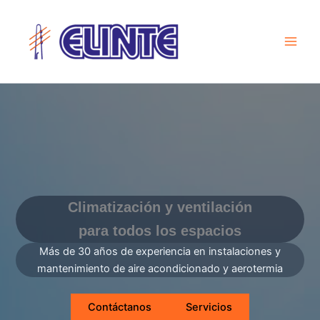
Ir
al
contenido
Climatización y ventilación
para todos los espacios
Más de 30 años de experiencia en instalaciones y
mantenimiento de aire acondicionado y aerotermia
Contáctanos
Servicios