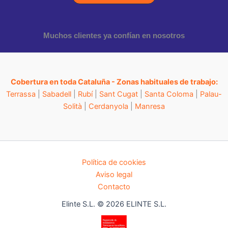
Muchos clientes ya confían en nosotros
Cobertura en toda Cataluña - Zonas habituales de trabajo:
Terrassa
|
Sabadell
|
Rubí
|
Sant Cugat
|
Santa Coloma
|
Palau-
Solità
|
Cerdanyola
|
Manresa
Política de cookies
Aviso legal
Contacto
Elinte S.L. © 2026 ELINTE S.L.