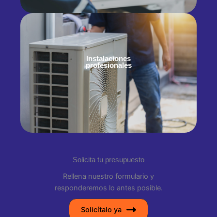
Instalaciones
profesionales
Solicita tu presupuesto
Rellena nuestro formulario y
responderemos lo antes posible.
Solicítalo ya