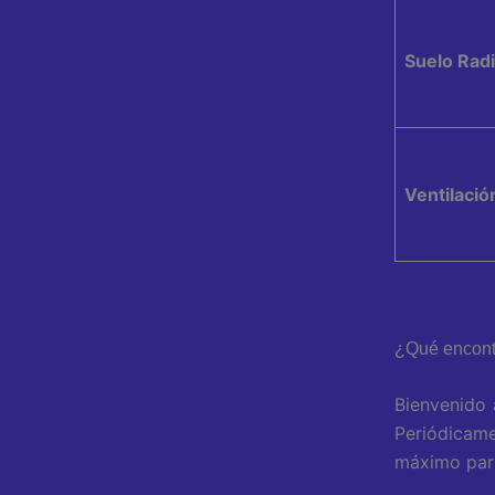
Suelo Rad
Ventilació
¿Qué encont
Bienvenido 
Periódicame
máximo part