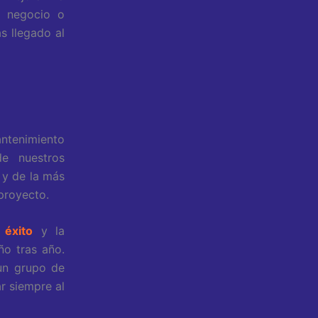
u negocio o
s llegado al
antenimiento
de nuestros
 y de la más
proyecto.
 éxito
y la
ño tras año.
 un grupo de
r siempre al