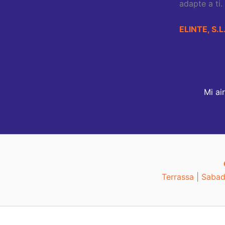
adapte a ti.
ELINTE, S.L
Terrassa
|
Sabad