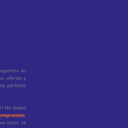
seguirnos en
s, ofertas y
nte perfecto
es? No dudes
compromiso
.
que mejor se