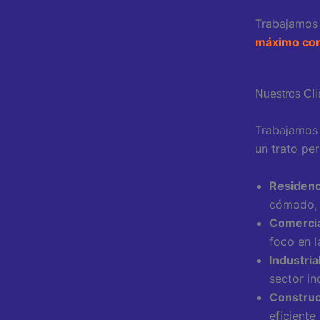
Trabajamos 
máximo conf
Nuestros Cli
Trabajamos 
un trato pe
Residenc
cómodo, c
Comercia
foco en l
Industria
sector ind
Construc
eficiente