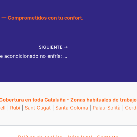
. — Comprometidos con tu confort.
SIGUIENTE
Mi aire acondicionado no enfría: ¿Fuga de gas o suciedad?
Cobertura en toda Cataluña - Zonas habituales de trabajo
ell
|
Rubí
|
Sant Cugat
|
Santa Coloma
|
Palau-Solità
|
Cerd