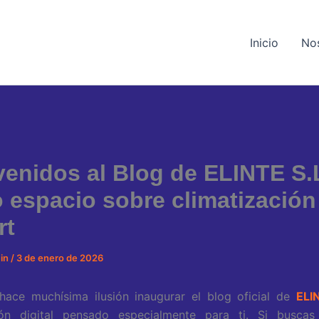
Inicio
No
venidos al Blog de ELINTE S.L
 espacio sobre climatización
rt
min
/
3 de enero de 2026
hace muchísima ilusión inaugurar el blog oficial de
ELI
ón digital pensado especialmente para ti. Si buscas