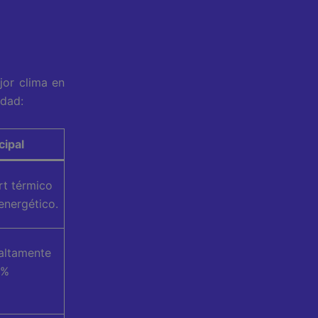
jor clima en
idad:
cipal
t térmico
energético.
 altamente
0%