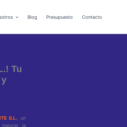
sotros
Blog
Presupuesto
Contacto
.! Tu
 y
NTE S.L.
, un
 mejorar la