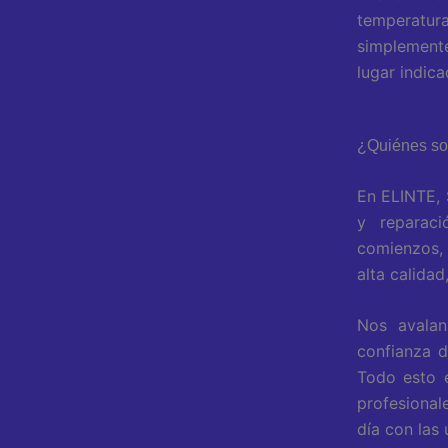
temperatur
simplemente
lugar indica
¿Quiénes s
En ELINTE, 
y reparaci
comienzos, 
alta calida
Nos aval
confianza d
Todo esto e
profesional
día con las 