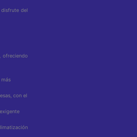
disfrute del
, ofreciendo
r más
sas, con el
exigente
limatización