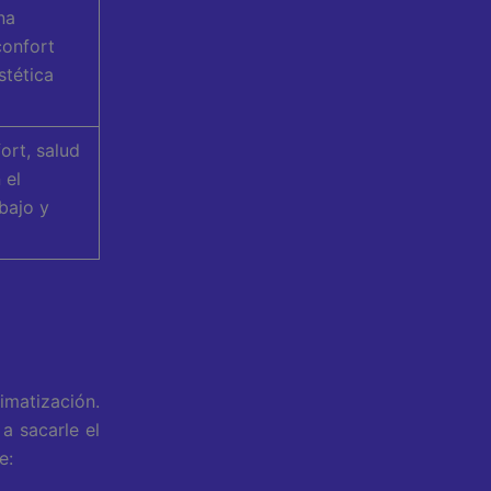
na
confort
stética
ort, salud
 el
bajo y
imatización.
a sacarle el
e: