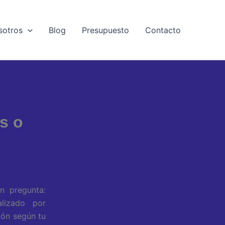
sotros
Blog
Presupuesto
Contacto
s o
n pregunta:
alizado por
ión según tu