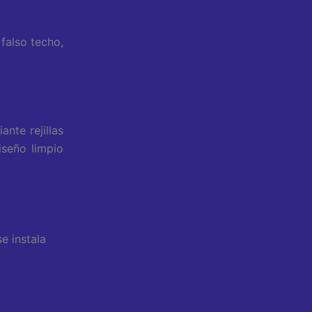
 falso techo,
ante rejillas
iseño limpio
e instala