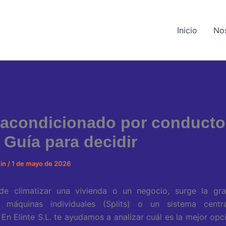
Inicio
No
 acondicionado por conducto
 Guía para decidir
min
/
1 de mayo de 2026
de climatizar una vivienda o un negocio, surge la gra
s máquinas individuales (Splits) o un sistema centr
En Elinte S.L. te ayudamos a analizar cuál es la mejor opc