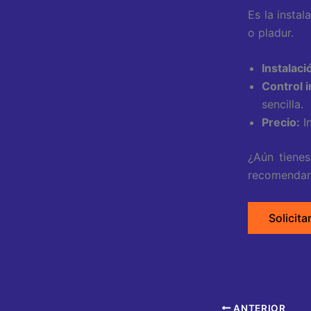
Es la insta
o pladur.
Instalaci
Control 
sencilla.
Precio:
In
¿Aún tiene
recomendart
Solicita
ANTERIOR