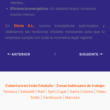
clientes.
Eficiencia energética:
Un sistema limpio consume
mucho menos.
En
Elinte S.L.
, somos instaladores autorizados y
realizamos las revisiones oficiales necesarias para que tu
empresa cumpla con toda la normativa legal vigente.
ANTERIOR
SIGUIENTE
Cobertura en toda Cataluña - Zonas habituales de trabajo:
Terrassa
|
Sabadell
|
Rubí
|
Sant Cugat
|
Santa Coloma
|
Palau-
Solità
|
Cerdanyola
|
Manresa