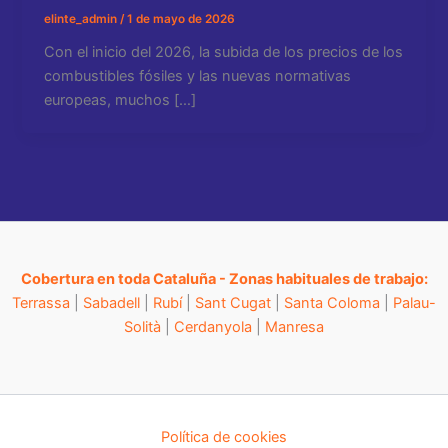
elinte_admin
/
1 de mayo de 2026
Con el inicio del 2026, la subida de los precios de los
combustibles fósiles y las nuevas normativas
europeas, muchos […]
Cobertura en toda Cataluña - Zonas habituales de trabajo:
Terrassa
|
Sabadell
|
Rubí
|
Sant Cugat
|
Santa Coloma
|
Palau-
Solità
|
Cerdanyola
|
Manresa
Política de cookies