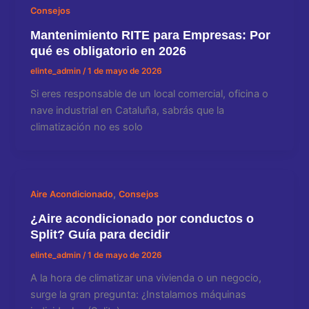
Consejos
Mantenimiento RITE para Empresas: Por
qué es obligatorio en 2026
elinte_admin
/
1 de mayo de 2026
Si eres responsable de un local comercial, oficina o
nave industrial en Cataluña, sabrás que la
climatización no es solo
,
Aire Acondicionado
Consejos
¿Aire acondicionado por conductos o
Split? Guía para decidir
elinte_admin
/
1 de mayo de 2026
A la hora de climatizar una vivienda o un negocio,
surge la gran pregunta: ¿Instalamos máquinas