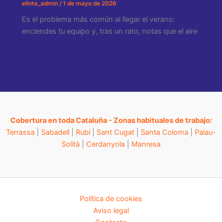
elinte_admin
/
1 de mayo de 2026
Es el problema más común al llegar el verano:
enciendes tu equipo y, tras un rato, notas que el aire
Cobertura en toda Cataluña - Zonas habituales de trabajo:
Terrassa
|
Sabadell
|
Rubí
|
Sant Cugat
|
Santa Coloma
|
Palau-
Solità
|
Cerdanyola
|
Manresa
Política de cookies
Aviso legal