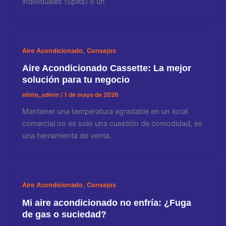
individuales (Splits) o un
,
Aire Acondicionado
Consejos
Aire Acondicionado Cassette: La mejor
solución para tu negocio
elinte_admin
/
1 de mayo de 2026
Mantener una temperatura agradable en un local
comercial no es solo una cuestión de comodidad, es
una herramienta de venta.
,
Aire Acondicionado
Consejos
Mi aire acondicionado no enfría: ¿Fuga
de gas o suciedad?