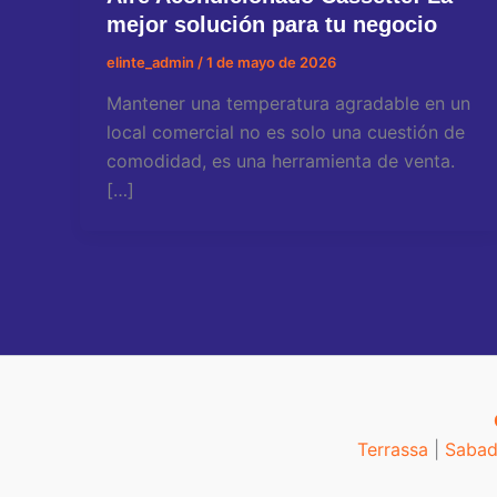
mejor solución para tu negocio
elinte_admin
/
1 de mayo de 2026
Mantener una temperatura agradable en un
local comercial no es solo una cuestión de
comodidad, es una herramienta de venta.
[…]
Terrassa
|
Sabad