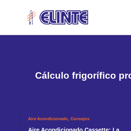
Ir
al
contenido
Cálculo frigorífico pr
,
Aire Acondicionado
Consejos
Aire Acondicionado Cassette: La