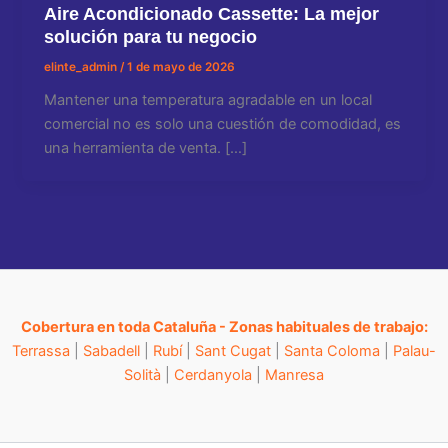
Aire Acondicionado Cassette: La mejor
solución para tu negocio
elinte_admin
/
1 de mayo de 2026
Mantener una temperatura agradable en un local
comercial no es solo una cuestión de comodidad, es
una herramienta de venta. […]
Cobertura en toda Cataluña - Zonas habituales de trabajo:
Terrassa
|
Sabadell
|
Rubí
|
Sant Cugat
|
Santa Coloma
|
Palau-
Solità
|
Cerdanyola
|
Manresa