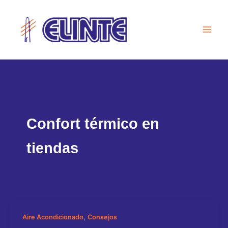
Ir
al
contenido
Confort térmico en
tiendas
,
Aire Acondicionado
Consejos