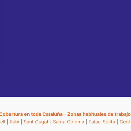
Cobertura en toda Cataluña - Zonas habituales de trabajo
ell
|
Rubí
|
Sant Cugat
|
Santa Coloma
|
Palau-Solità
|
Cerd