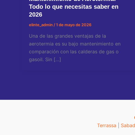
Todo lo que necesitas saber en
2026
elinte_admin
/
1 de mayo de 2026
Una de las grandes ventajas de la
aerotermia es su bajo mantenimiento en
comparación con las calderas de gas o
gasoil. Sin […]
Terrassa
|
Sabad