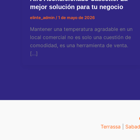
mejor solución para tu negocio
elinte_admin
/
1 de mayo de 2026
Mantener una temperatura agradable en un
local comercial no es solo una cuestión de
comodidad, es una herramienta de venta.
[…]
Terrassa
|
Sabad