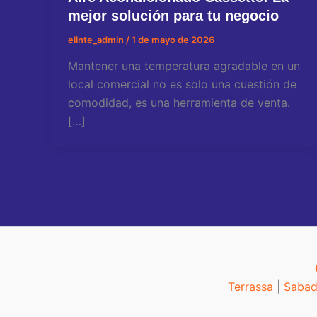
mejor solución para tu negocio
elinte_admin
/
1 de mayo de 2026
Mantener una temperatura agradable en un
local comercial no es solo una cuestión de
comodidad, es una herramienta de venta.
[…]
Terrassa
|
Sabad