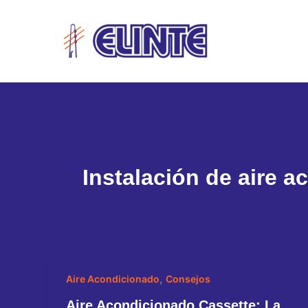
Ir
al
contenido
Instalación de aire 
,
Aire Acondicionado
Consejos
Aire Acondicionado Cassette: La