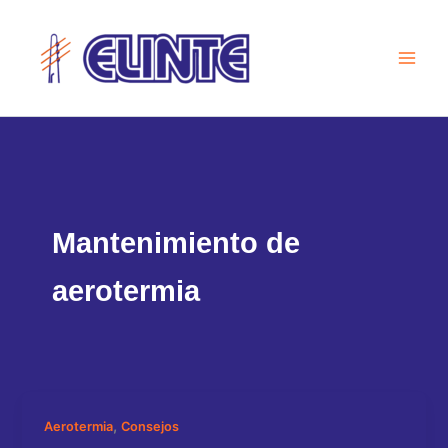
Ir
al
contenido
Mantenimiento de
aerotermia
,
Aerotermia
Consejos