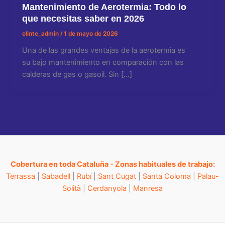
Mantenimiento de Aerotermia: Todo lo
que necesitas saber en 2026
elinte_admin
/
1 de mayo de 2026
Una de las grandes ventajas de la aerotermia es
su bajo mantenimiento en comparación con las
calderas de gas o gasoil. Sin […]
Cobertura en toda Cataluña - Zonas habituales de trabajo:
Terrassa
|
Sabadell
|
Rubí
|
Sant Cugat
|
Santa Coloma
|
Palau-
Solità
|
Cerdanyola
|
Manresa