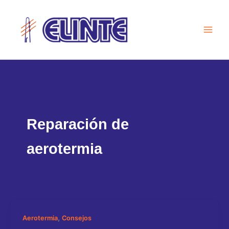
Ir
al
contenido
Reparación de
aerotermia
,
Aerotermia
Consejos