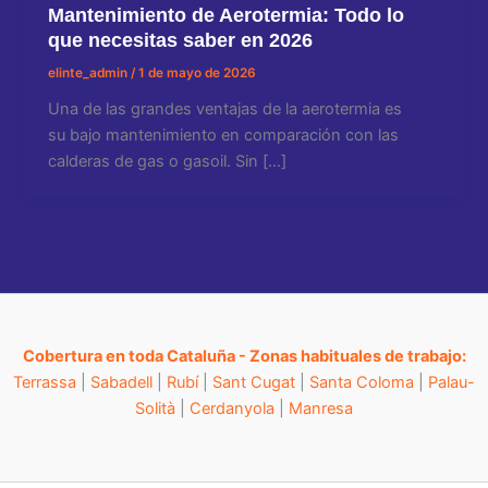
Mantenimiento de Aerotermia: Todo lo
que necesitas saber en 2026
elinte_admin
/
1 de mayo de 2026
Una de las grandes ventajas de la aerotermia es
su bajo mantenimiento en comparación con las
calderas de gas o gasoil. Sin […]
Cobertura en toda Cataluña - Zonas habituales de trabajo:
Terrassa
|
Sabadell
|
Rubí
|
Sant Cugat
|
Santa Coloma
|
Palau-
Solità
|
Cerdanyola
|
Manresa