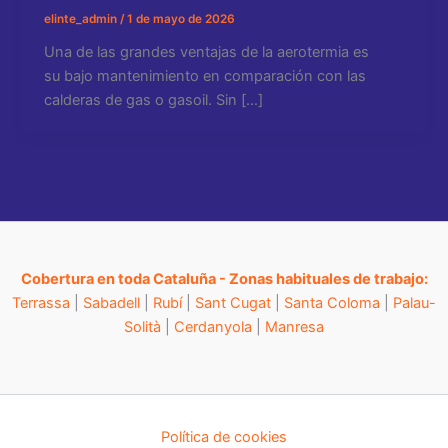
elinte_admin
/
1 de mayo de 2026
Una de las grandes ventajas de la aerotermia es
su bajo mantenimiento en comparación con las
calderas de gas o gasoil. Sin […]
Cobertura en toda Cataluña - Zonas habituales de trabajo:
Terrassa
|
Sabadell
|
Rubí
|
Sant Cugat
|
Santa Coloma
|
Palau-
Solità
|
Cerdanyola
|
Manresa
Política de cookies