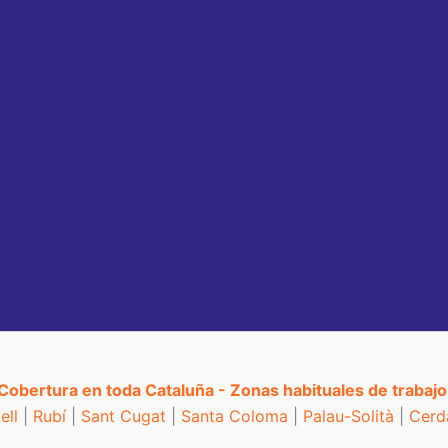
Cobertura en toda Cataluña - Zonas habituales de trabajo
ell
|
Rubí
|
Sant Cugat
|
Santa Coloma
|
Palau-Solità
|
Cerd