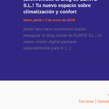
S.L.! Tu nuevo espacio sobre
climatización y confort
elinte_admin
/
3 de enero de 2026
¡Hola! Nos hace muchísima ilusión
inaugurar el blog oficial de ELINTE S.L., un
nuevo rincón digital pensado
especialmente para ti. […]
Terrassa
|
Sabad