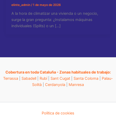
elinte_admin
/
1 de mayo de 2026
A la hora de climatizar una vivienda o un negocio,
surge la gran pregunta: ¿Instalamos máquinas
individuales (Splits) o un […]
Cobertura en toda Cataluña - Zonas habituales de trabajo:
Terrassa
|
Sabadell
|
Rubí
|
Sant Cugat
|
Santa Coloma
|
Palau-
Solità
|
Cerdanyola
|
Manresa
Política de cookies