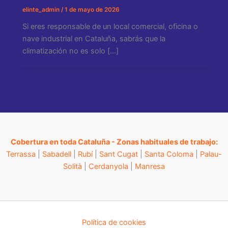
elinte_admin
/
1 de mayo de 2026
Si eres responsable de un local comercial, oficina o
nave industrial en Cataluña, sabrás que la
climatización no es solo […]
Cobertura en toda Cataluña - Zonas habituales de trabajo:
Terrassa
|
Sabadell
|
Rubí
|
Sant Cugat
|
Santa Coloma
|
Palau-
Solità
|
Cerdanyola
|
Manresa
Política de cookies