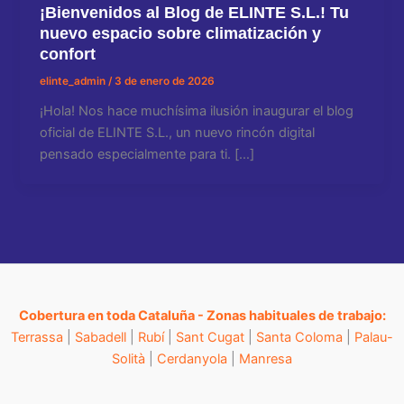
¡Bienvenidos al Blog de ELINTE S.L.! Tu
nuevo espacio sobre climatización y
confort
elinte_admin
/
3 de enero de 2026
¡Hola! Nos hace muchísima ilusión inaugurar el blog
oficial de ELINTE S.L., un nuevo rincón digital
pensado especialmente para ti. […]
Cobertura en toda Cataluña - Zonas habituales de trabajo:
Terrassa
|
Sabadell
|
Rubí
|
Sant Cugat
|
Santa Coloma
|
Palau-
Solità
|
Cerdanyola
|
Manresa