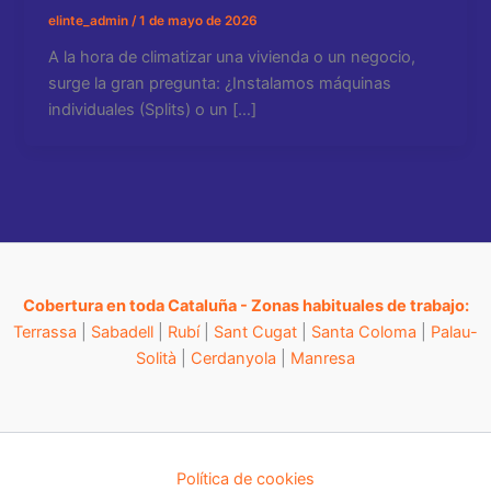
elinte_admin
/
1 de mayo de 2026
A la hora de climatizar una vivienda o un negocio,
surge la gran pregunta: ¿Instalamos máquinas
individuales (Splits) o un […]
Cobertura en toda Cataluña - Zonas habituales de trabajo:
Terrassa
|
Sabadell
|
Rubí
|
Sant Cugat
|
Santa Coloma
|
Palau-
Solità
|
Cerdanyola
|
Manresa
Política de cookies