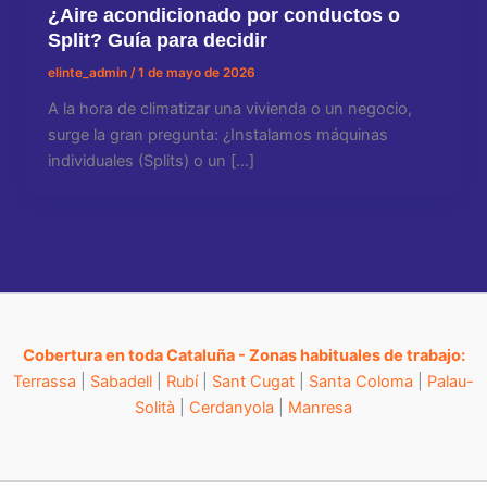
¿Aire acondicionado por conductos o
Split? Guía para decidir
elinte_admin
/
1 de mayo de 2026
A la hora de climatizar una vivienda o un negocio,
surge la gran pregunta: ¿Instalamos máquinas
individuales (Splits) o un […]
Cobertura en toda Cataluña - Zonas habituales de trabajo:
Terrassa
|
Sabadell
|
Rubí
|
Sant Cugat
|
Santa Coloma
|
Palau-
Solità
|
Cerdanyola
|
Manresa