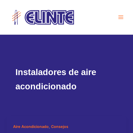
Ir
al
contenido
Instaladores de aire
acondicionado
,
Aire Acondicionado
Consejos