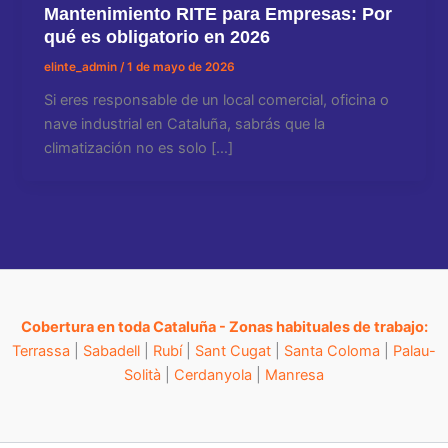
Mantenimiento RITE para Empresas: Por
qué es obligatorio en 2026
elinte_admin
/
1 de mayo de 2026
Si eres responsable de un local comercial, oficina o
nave industrial en Cataluña, sabrás que la
climatización no es solo […]
Cobertura en toda Cataluña - Zonas habituales de trabajo:
Terrassa
|
Sabadell
|
Rubí
|
Sant Cugat
|
Santa Coloma
|
Palau-
Solità
|
Cerdanyola
|
Manresa