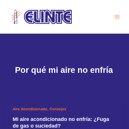
Ir
al
contenido
Por qué mi aire no enfría
,
Aire Acondicionado
Consejos
Mi aire acondicionado no enfría: ¿Fuga
de gas o suciedad?