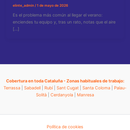
elinte_admin
/
1 de mayo de 2026
Es el problema más común al llegar el verano:
enciendes tu equipo y, tras un rato, notas que el aire
[…]
Cobertura en toda Cataluña - Zonas habituales de trabajo:
Terrassa
|
Sabadell
|
Rubí
|
Sant Cugat
|
Santa Coloma
|
Palau-
Solità
|
Cerdanyola
|
Manresa
Política de cookies