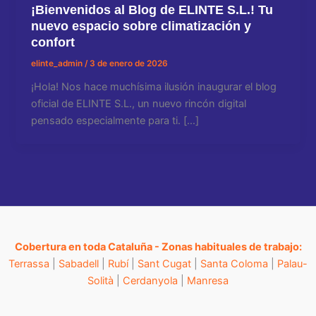
¡Bienvenidos al Blog de ELINTE S.L.! Tu
nuevo espacio sobre climatización y
confort
elinte_admin
/
3 de enero de 2026
¡Hola! Nos hace muchísima ilusión inaugurar el blog
oficial de ELINTE S.L., un nuevo rincón digital
pensado especialmente para ti. […]
Cobertura en toda Cataluña - Zonas habituales de trabajo:
Terrassa
|
Sabadell
|
Rubí
|
Sant Cugat
|
Santa Coloma
|
Palau-
Solità
|
Cerdanyola
|
Manresa