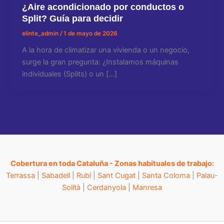
¿Aire acondicionado por conductos o
Split? Guía para decidir
elinte_admin
/
1 de mayo de 2026
A la hora de climatizar una vivienda o un negocio,
surge la gran pregunta: ¿Instalamos máquinas
individuales (Splits) o un […]
Cobertura en toda Cataluña - Zonas habituales de trabajo:
Terrassa
|
Sabadell
|
Rubí
|
Sant Cugat
|
Santa Coloma
|
Palau-
Solità
|
Cerdanyola
|
Manresa