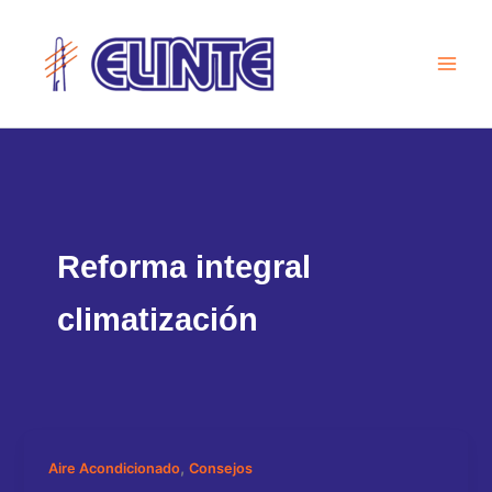
Ir
al
contenido
Reforma integral
climatización
,
Aire Acondicionado
Consejos