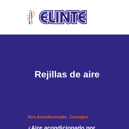
Ir
al
contenido
Rejillas de aire
,
Aire Acondicionado
Consejos
¿Aire acondicionado por