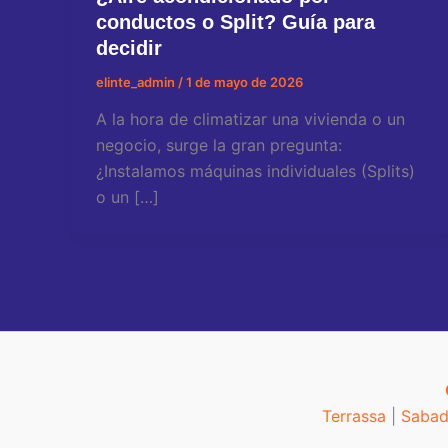
conductos o Split? Guía para
decidir
elinte_admin
/
1 de mayo de 2026
A la hora de climatizar una vivienda o un
negocio, surge la gran pregunta:
¿Instalamos máquinas individuales (Splits)
o un […]
Terrassa
|
Sabad