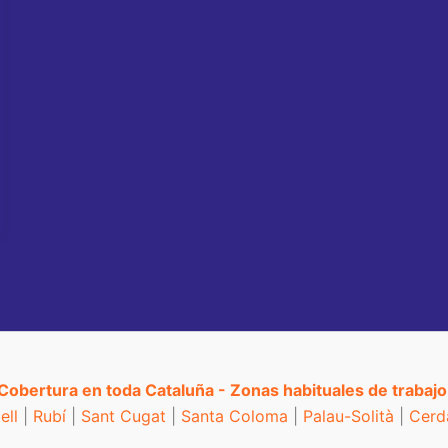
Cobertura en toda Cataluña - Zonas habituales de trabajo
ell
|
Rubí
|
Sant Cugat
|
Santa Coloma
|
Palau-Solità
|
Cerd