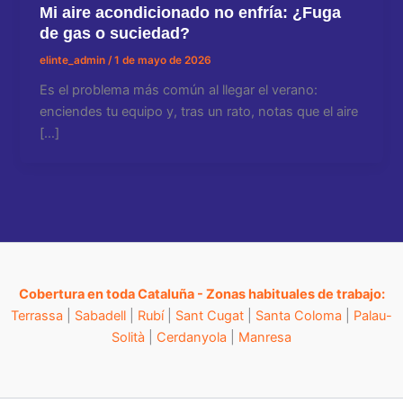
Mi aire acondicionado no enfría: ¿Fuga
de gas o suciedad?
elinte_admin
/
1 de mayo de 2026
Es el problema más común al llegar el verano:
enciendes tu equipo y, tras un rato, notas que el aire
[…]
Cobertura en toda Cataluña - Zonas habituales de trabajo:
Terrassa
|
Sabadell
|
Rubí
|
Sant Cugat
|
Santa Coloma
|
Palau-
Solità
|
Cerdanyola
|
Manresa