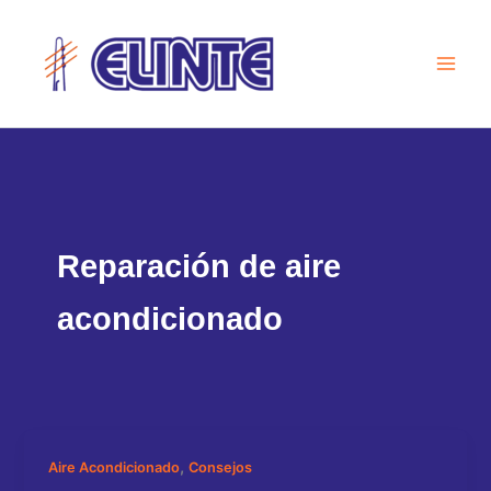
Ir
al
contenido
Reparación de aire
acondicionado
,
Aire Acondicionado
Consejos