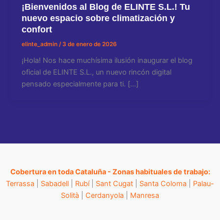
¡Bienvenidos al Blog de ELINTE S.L.! Tu
nuevo espacio sobre climatización y
confort
elinte_admin
/
3 de enero de 2026
¡Hola! Nos hace muchísima ilusión inaugurar el blog
oficial de ELINTE S.L., un nuevo rincón digital
pensado especialmente para ti. […]
Cobertura en toda Cataluña - Zonas habituales de trabajo:
Terrassa
|
Sabadell
|
Rubí
|
Sant Cugat
|
Santa Coloma
|
Palau-
Solità
|
Cerdanyola
|
Manresa