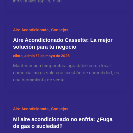
individuales (Splits) o un
,
Aire Acondicionado
Consejos
Aire Acondicionado Cassette: La mejor
solución para tu negocio
elinte_admin
/
1 de mayo de 2026
Mantener una temperatura agradable en un local
comercial no es solo una cuestión de comodidad, es
una herramienta de venta.
,
Aire Acondicionado
Consejos
Mi aire acondicionado no enfría: ¿Fuga
de gas o suciedad?