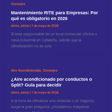
Consejos
Mantenimiento RITE para Empresas: Por
qué es obligatorio en 2026
elinte_admin
/
1 de mayo de 2026
Si eres responsable de un local comercial, oficina o
nave industrial en Cataluña, sabrás que la
climatización no es solo
,
Aire Acondicionado
Consejos
¿Aire acondicionado por conductos o
Split? Guía para decidir
elinte_admin
/
1 de mayo de 2026
A la hora de climatizar una vivienda o un negocio,
surge la gran pregunta: ¿Instalamos máquinas